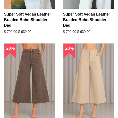
Super Soft Vegan Leather
Super Soft Vegan Leather
Braided Boho Shoulder
Braided Boho Shoulder
Bag
Bag
Precio
$ 799.00
Precio
$ 639.00
Precio
$ 799.00
Precio
$ 639.00
habitual
de
habitual
de
oferta
oferta
20%
20%