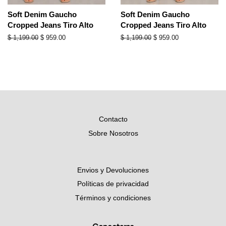
Soft Denim Gaucho
Soft Denim Gaucho
Cropped Jeans Tiro Alto
Cropped Jeans Tiro Alto
Precio
$ 1,199.00
Precio
$ 959.00
Precio
$ 1,199.00
Precio
$ 959.00
habitual
de
habitual
de
oferta
oferta
Contacto
Sobre Nosotros
Envios y Devoluciones
Políticas de privacidad
Términos y condiciones