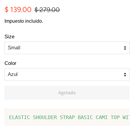
Precio
Precio
$ 139.00
$ 279.00
habitual
de
Impuesto incluido.
oferta
Size
Color
Agotado
ELASTIC SHOULDER STRAP BASIC CAMI TOP WIT