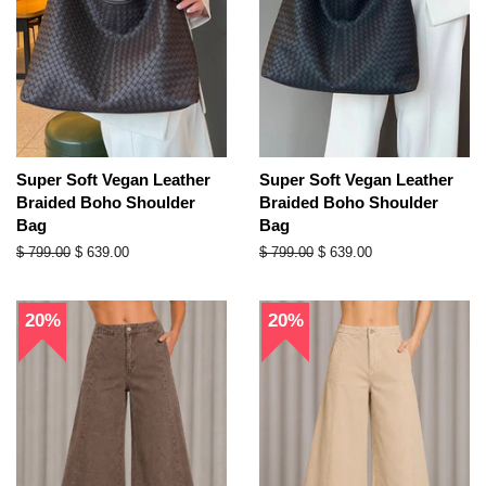
Super Soft Vegan Leather
Super Soft Vegan Leather
Braided Boho Shoulder
Braided Boho Shoulder
Bag
Bag
Precio
$ 799.00
Precio
$ 639.00
Precio
$ 799.00
Precio
$ 639.00
habitual
de
habitual
de
oferta
oferta
20%
20%