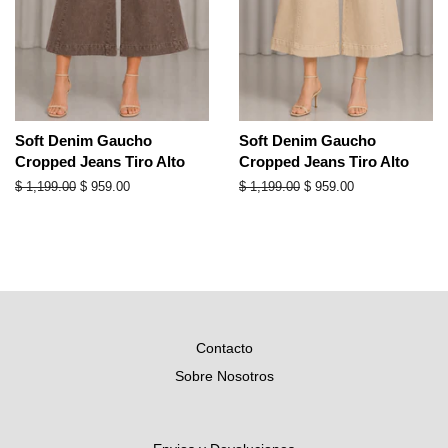
Soft Denim Gaucho
Soft Denim Gaucho
Cropped Jeans Tiro Alto
Cropped Jeans Tiro Alto
Precio
$ 1,199.00
Precio
$ 959.00
Precio
$ 1,199.00
Precio
$ 959.00
habitual
de
habitual
de
oferta
oferta
Contacto
Sobre Nosotros