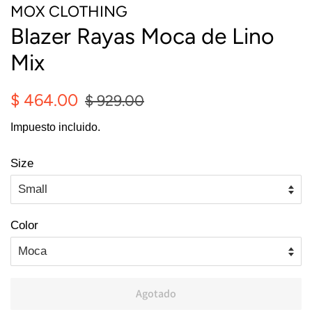
MOX CLOTHING
Blazer Rayas Moca de Lino
Mix
Precio
Precio
$ 464.00
$ 929.00
habitual
de
Impuesto incluido.
oferta
Size
Color
Agotado