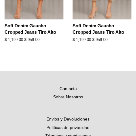
Soft Denim Gaucho
Soft Denim Gaucho
Cropped Jeans Tiro Alto
Cropped Jeans Tiro Alto
Precio
$ 1,199.00
Precio
$ 959.00
Precio
$ 1,199.00
Precio
$ 959.00
habitual
de
habitual
de
oferta
oferta
Contacto
Sobre Nosotros
Envios y Devoluciones
Políticas de privacidad
Términos y condiciones