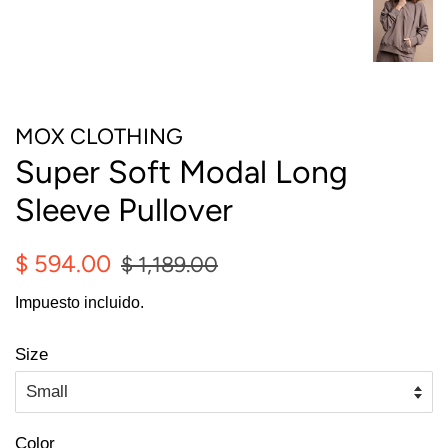
MOX CLOTHING
Super Soft Modal Long
Sleeve Pullover
Precio
Precio
$ 594.00
$ 1,189.00
habitual
de
Impuesto incluido.
oferta
Size
Color