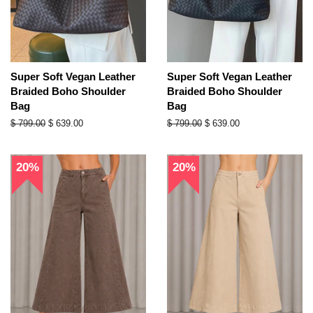
Super Soft Vegan Leather
Super Soft Vegan Leather
Braided Boho Shoulder
Braided Boho Shoulder
Bag
Bag
Precio
$ 799.00
Precio
$ 639.00
Precio
$ 799.00
Precio
$ 639.00
habitual
de
habitual
de
oferta
oferta
20%
20%