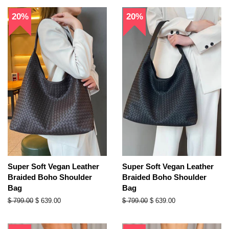
20%
20%
Super Soft Vegan Leather
Super Soft Vegan Leather
Braided Boho Shoulder
Braided Boho Shoulder
Bag
Bag
Precio
$ 799.00
Precio
$ 639.00
Precio
$ 799.00
Precio
$ 639.00
habitual
de
habitual
de
oferta
oferta