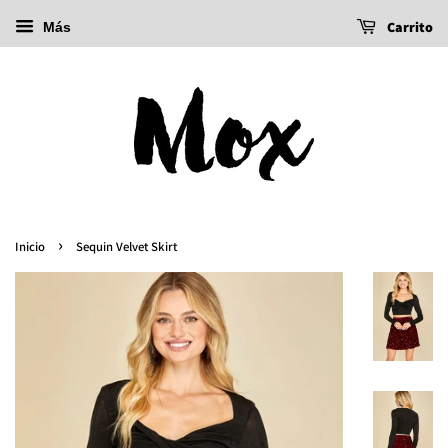
Carrito
Más
›
Inicio
Sequin Velvet Skirt