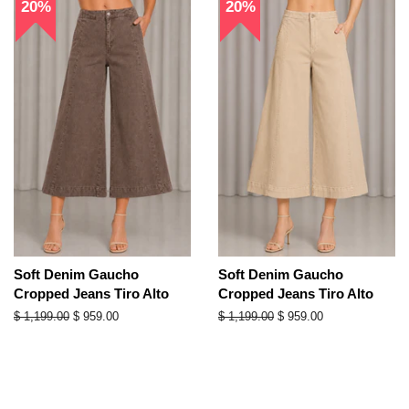
20%
20%
Soft Denim Gaucho
Soft Denim Gaucho
Cropped Jeans Tiro Alto
Cropped Jeans Tiro Alto
Precio
$ 1,199.00
Precio
$ 959.00
Precio
$ 1,199.00
Precio
$ 959.00
habitual
de
habitual
de
oferta
oferta