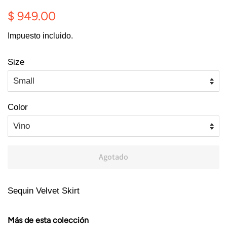
Precio
Precio
$ 949.00
habitual
de
Impuesto incluido.
oferta
Size
Color
Agotado
Sequin Velvet Skirt
Más de esta colección