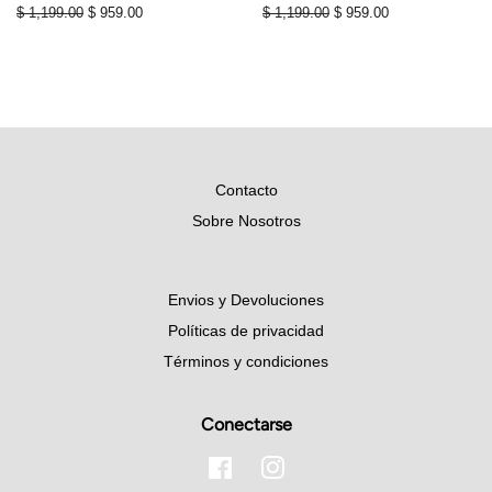
Precio
$ 1,199.00
Precio
$ 959.00
Precio
$ 1,199.00
Precio
$ 959.00
habitual
de
habitual
de
oferta
oferta
Contacto
Sobre Nosotros
Envios y Devoluciones
Políticas de privacidad
Términos y condiciones
Conectarse
Facebook
Instagram