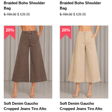
Braided Boho Shoulder
Braided Boho Shoulder
Bag
Bag
Precio
$ 799.00
Precio
$ 639.00
Precio
$ 799.00
Precio
$ 639.00
habitual
de
habitual
de
oferta
oferta
20%
20%
Soft Denim Gaucho
Soft Denim Gaucho
Cropped Jeans Tiro Alto
Cropped Jeans Tiro Alto