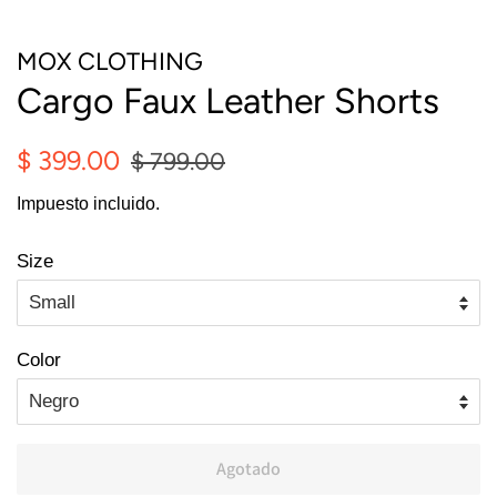
MOX CLOTHING
Cargo Faux Leather Shorts
Precio
Precio
$ 399.00
$ 799.00
habitual
de
Impuesto incluido.
oferta
Size
Color
Agotado