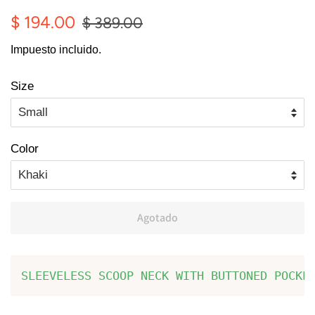
Precio
Precio
$ 194.00
$ 389.00
habitual
de
Impuesto incluido.
oferta
Size
Color
Agotado
SLEEVELESS SCOOP NECK WITH BUTTONED POCKE