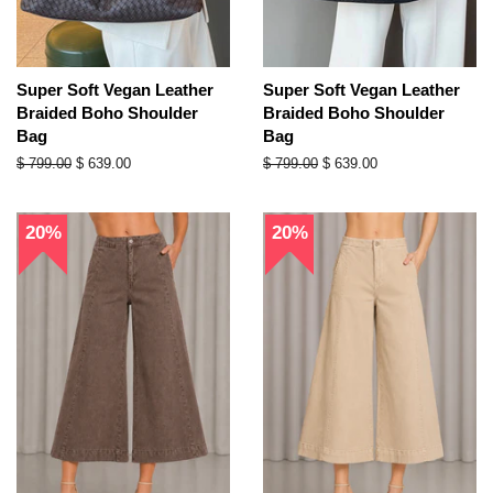
Super Soft Vegan Leather
Super Soft Vegan Leather
Braided Boho Shoulder
Braided Boho Shoulder
Bag
Bag
Precio
$ 799.00
Precio
$ 639.00
Precio
$ 799.00
Precio
$ 639.00
habitual
de
habitual
de
oferta
oferta
20%
20%