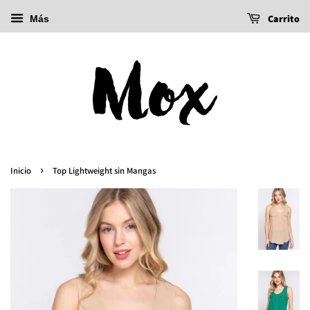
Carrito
Más
›
Inicio
Top Lightweight sin Mangas