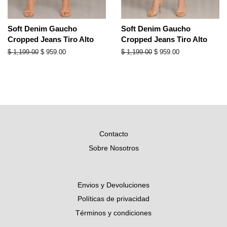
Soft Denim Gaucho
Soft Denim Gaucho
Cropped Jeans Tiro Alto
Cropped Jeans Tiro Alto
Precio
$ 1,199.00
Precio
$ 959.00
Precio
$ 1,199.00
Precio
$ 959.00
habitual
de
habitual
de
oferta
oferta
Contacto
Sobre Nosotros
Envios y Devoluciones
Políticas de privacidad
Términos y condiciones