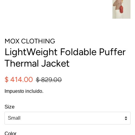
MOX CLOTHING
LightWeight Foldable Puffer
Thermal Jacket
Precio
Precio
$ 414.00
$ 829.00
habitual
de
Impuesto incluido.
oferta
Size
Color