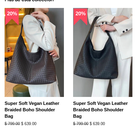
20%
20%
Super Soft Vegan Leather
Super Soft Vegan Leather
Braided Boho Shoulder
Braided Boho Shoulder
Bag
Bag
Precio
$ 799.00
Precio
$ 639.00
Precio
$ 799.00
Precio
$ 639.00
habitual
de
habitual
de
oferta
oferta