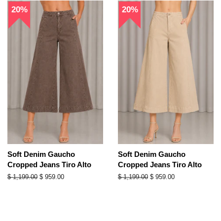
20%
20%
Soft Denim Gaucho
Soft Denim Gaucho
Cropped Jeans Tiro Alto
Cropped Jeans Tiro Alto
Precio
$ 1,199.00
Precio
$ 959.00
Precio
$ 1,199.00
Precio
$ 959.00
habitual
de
habitual
de
oferta
oferta