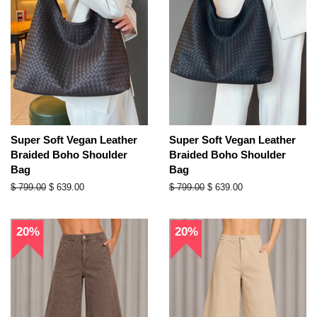
Super Soft Vegan Leather
Super Soft Vegan Leather
Braided Boho Shoulder
Braided Boho Shoulder
Bag
Bag
Precio
$ 799.00
Precio
$ 639.00
Precio
$ 799.00
Precio
$ 639.00
habitual
de
habitual
de
oferta
oferta
20%
20%