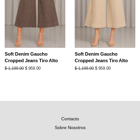
Soft Denim Gaucho
Soft Denim Gaucho
Cropped Jeans Tiro Alto
Cropped Jeans Tiro Alto
Precio
$ 1,199.00
Precio
$ 959.00
Precio
$ 1,199.00
Precio
$ 959.00
habitual
de
habitual
de
oferta
oferta
Contacto
Sobre Nosotros