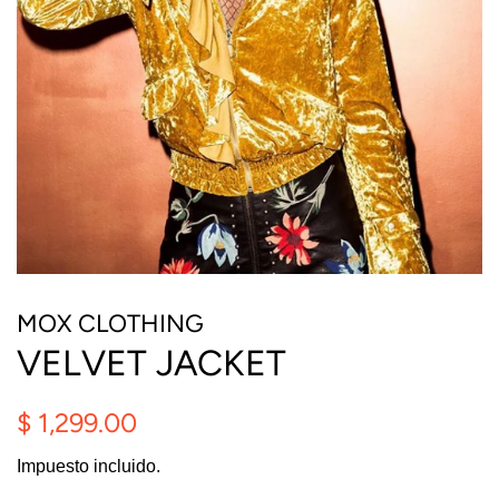
MOX CLOTHING
VELVET JACKET
Precio
Precio
$ 1,299.00
habitual
de
Impuesto incluido.
oferta