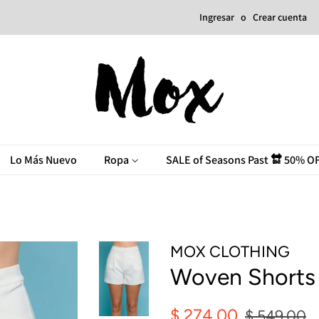
Ingresar
o
Crear cuenta
Lo Más Nuevo
Ropa
SALE of Seasons Past 🔛 50% O
MOX CLOTHING
Woven Shorts
Precio
Precio
$ 274.00
$ 549.00