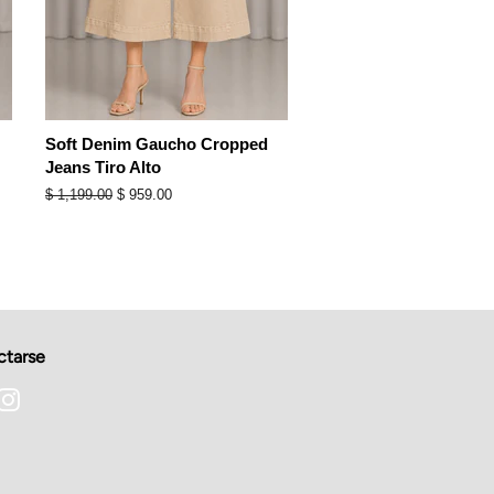
Soft Denim Gaucho Cropped
Jeans Tiro Alto
Precio
$ 1,199.00
Precio
$ 959.00
habitual
de
oferta
tarse
cebook
Instagram