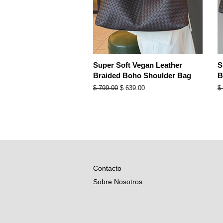
Super Soft Vegan Leather
S
Braided Boho Shoulder Bag
B
Precio
$ 799.00
Precio
$ 639.00
P
$
habitual
de
h
oferta
Contacto
Sobre Nosotros