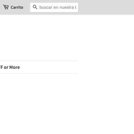
Buscar
Carrito
FF or More