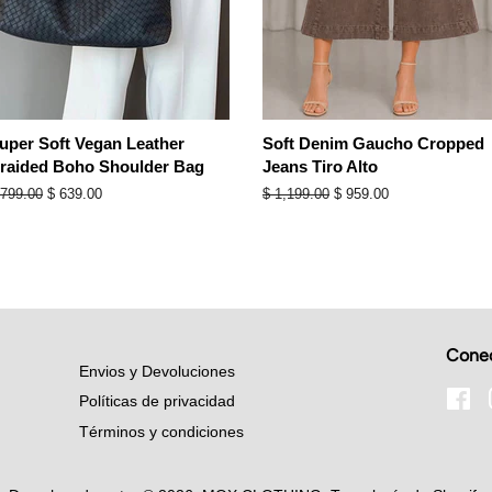
uper Soft Vegan Leather
Soft Denim Gaucho Cropped
raided Boho Shoulder Bag
Jeans Tiro Alto
recio
 799.00
Precio
$ 639.00
Precio
$ 1,199.00
Precio
$ 959.00
abitual
de
habitual
de
oferta
oferta
Conec
Envios y Devoluciones
Fa
Políticas de privacidad
Términos y condiciones